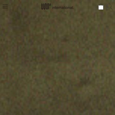
검
검
메
색
색
뉴