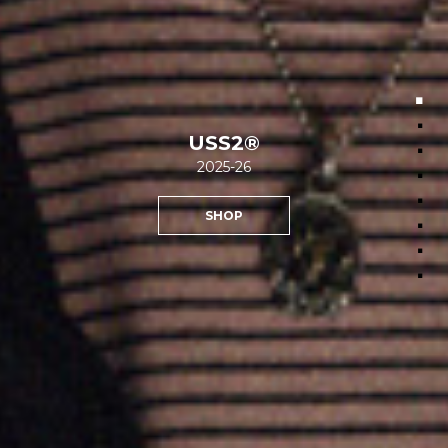
·
·
USS2®
·
2025-26
·
·
SHOP
·
·
·